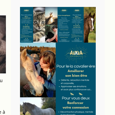
eu
e à