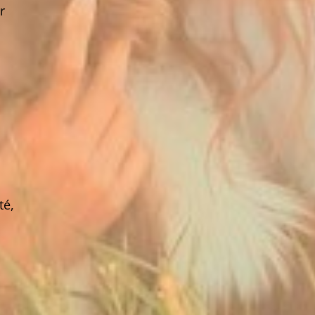
r
té,