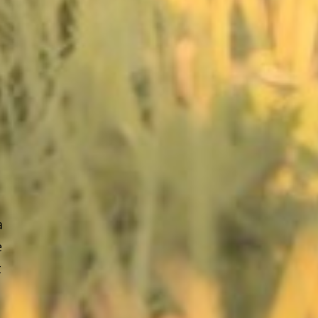
a
e
t