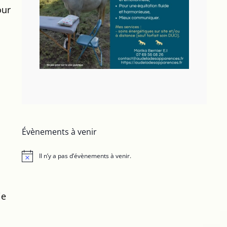
our
Évènements à venir
Il n’y a pas d’évènements à venir.
N
o
t
i
c
je
e