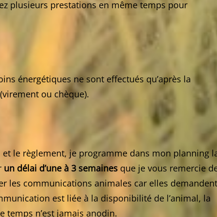
citez plusieurs prestations en même temps pour
ins énergétiques ne sont effectués qu’après la
(virement ou chèque).
oto et le règlement, je programme dans mon planning l
r
un délai d’une à 3 semaines
que je vous remercie d
ner les communications animales car elles demanden
nication est liée à la disponibilité de l’animal, la
de temps n’est jamais anodin.