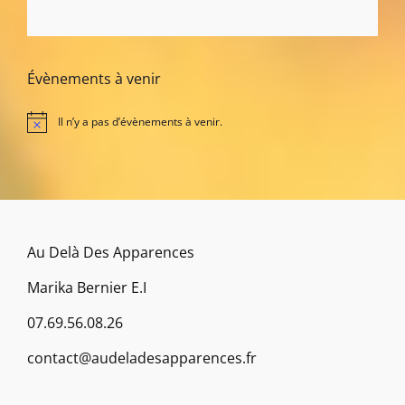
Évènements à venir
Il n’y a pas d’évènements à venir.
N
o
t
i
c
e
Au Delà Des Apparences
Marika Bernier E.I
07.69.56.08.26
contact@audeladesapparences.fr