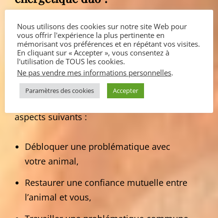
Le soin énergétique permet d’équilibrer le
Nous utilisons des cookies sur notre site Web pour
vous offrir l'expérience la plus pertinente en
système énergétique du duo afin de lutter
mémorisant vos préférences et en répétant vos visites.
En cliquant sur « Accepter », vous consentez à
contre des dysfonctionnements physiques
l'utilisation de TOUS les cookies.
et/ou psychiques.
Ne pas vendre mes informations personnelles
.
Paramètres des cookies
Accepter
Il peut également contribuer à améliorer les
aspects suivants :
Débloquer une problématique avec
votre animal,
Restaurer une confiance mutuelle entre
l’animal et vous,