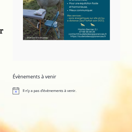
r
Évènements à venir
Il n’y a pas d’évènements à venir.
N
o
t
i
c
e