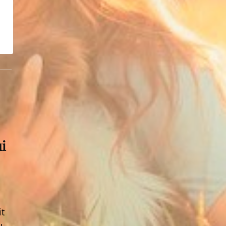
ui
it