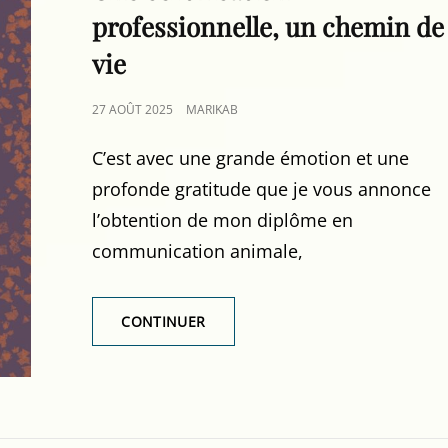
professionnelle, un chemin de
vie
POSTED
27 AOÛT 2025
MARIKAB
ON
C’est avec une grande émotion et une
profonde gratitude que je vous annonce
l’obtention de mon diplôme en
communication animale,
UNE
CONTINUER
CERTIFICATION
PROFESSIONNELLE,
UN
CHEMIN
DE
VIE