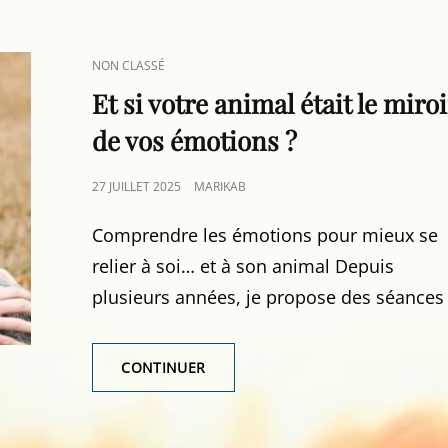
CAT
NON CLASSÉ
LINKS
Et si votre animal était le miroi
de vos émotions ?
POSTED
27 JUILLET 2025
MARIKAB
ON
Comprendre les émotions pour mieux se
relier à soi… et à son animal Depuis
plusieurs années, je propose des séances
ET
CONTINUER
SI
VOTRE
ANIMAL