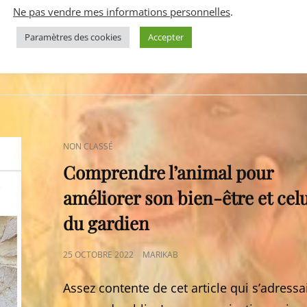
Ne pas vendre mes informations personnelles
.
SEULEMENT
PARLER…
Paramètres des cookies
Accepter
CAT
NON CLASSÉ
LINKS
Comprendre l’animal pour
améliorer son bien-être et cel
du gardien
POSTED
25 OCTOBRE 2022
MARIKAB
ON
Assez contente de cet article qui s’adressa