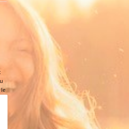
x
ou
 le