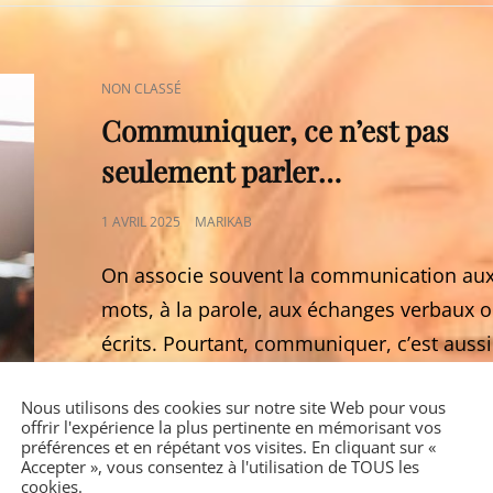
ÉTAIT
LE
MIROIR
DE
CAT
NON CLASSÉ
VOS
LINKS
ÉMOTIONS
Communiquer, ce n’est pas
?
seulement parler…
POSTED
1 AVRIL 2025
MARIKAB
ON
On associe souvent la communication au
mots, à la parole, aux échanges verbaux 
écrits. Pourtant, communiquer, c’est aussi
Nous utilisons des cookies sur notre site Web pour vous
COMMUNIQUER,
CONTINUER
offrir l'expérience la plus pertinente en mémorisant vos
CE
préférences et en répétant vos visites. En cliquant sur «
Accepter », vous consentez à l'utilisation de TOUS les
N’EST
cookies.
PAS