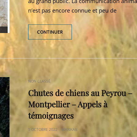
au grand public. La communication anima
n’est pas encore connue et peu de
COMPRENDRE
CONTINUER
L’ANIMAL
POUR
AMÉLIORER
SON
BIEN-
ÊTRE
ET
CAT
NON CLASSÉ
CELUI
LINKS
DU
Chutes de chiens au Peyrou –
GARDIEN
Montpellier – Appels à
témoignages
POSTED
5 OCTOBRE 2022
MARIKAB
ON