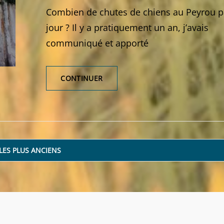
Combien de chutes de chiens au Peyrou p
jour ? Il y a pratiquement un an, j’avais
communiqué et apporté
CHUTES
CONTINUER
DE
CHIENS
AU
PEYROU
–
MONTPELLIER
LES PLUS ANCIENS
–
APPELS
À
TÉMOIGNAGES