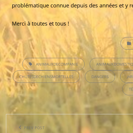
problématique connue depuis des années et y r
Merci à toutes et tous !
CATEG
TAGS,
ANIMAUXDECOMPANIE
ANIMAUXDOMESTIQ
CHUTESDECHIENSMORTELLES
DANGERS
JA
T
Navigation
de
Previous
PREV POST