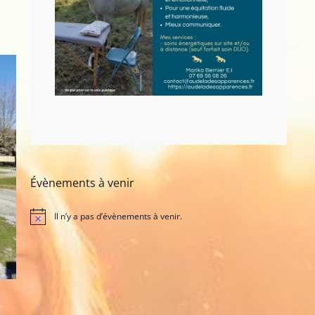
Évènements à venir
Il n’y a pas d’évènements à venir.
N
o
t
i
c
e