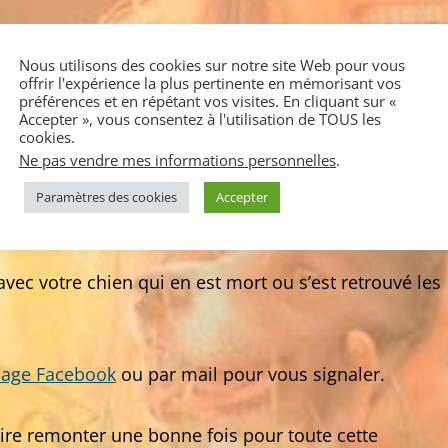
Nous utilisons des cookies sur notre site Web pour vous
droit précis où les chiens sautent. Il y a un effet
offrir l'expérience la plus pertinente en mémorisant vos
t ceux qui sont en lien avec l’invisible, l’énergie dan
préférences et en répétant vos visites. En cliquant sur «
Accepter », vous consentez à l'utilisation de TOUS les
cookies.
Ne pas vendre mes informations personnelles
.
son chien en laisse mais est très peu visible et cett
Paramètres des cookies
Accepter
vec votre chien qui en est mort ou s’est retrouvé les
page Facebook
ou par mail pour vous signaler.
faire remonter une bonne fois pour toute cette