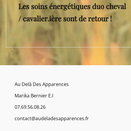
l’article
Les soins énergétiques duo cheval
Post
/ cavalier.ière sont de retour !
Au Delà Des Apparences
Marika Bernier E.I
07.69.56.08.26
contact@audeladesapparences.fr