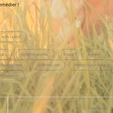
emédier !
ORIES
NON CLASSÉ
UES
BIENETREANIMAL
CHIEN
CHIENS
RDINDUPEYROU
MONTPELLIER
PROTECTIONANIMALE
ÉMOIGNAGES
Next
NEXT POST