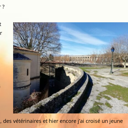
 ?
t
r
s
 des vétérinaires et hier encore j’ai croisé un jeune